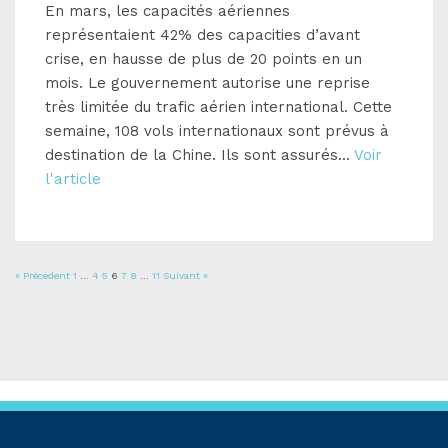
En mars, les capacités aériennes
représentaient 42% des capacities d’avant
crise, en hausse de plus de 20 points en un
mois. Le gouvernement autorise une reprise
très limitée du trafic aérien international. Cette
semaine, 108 vols internationaux sont prévus à
destination de la Chine. Ils sont assurés...
Voir
l'article
« Précédent
1
…
4
5
6
7
8
…
11
Suivant »