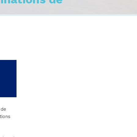
 de
tions