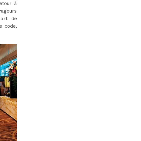
etour à
oyageurs
part de
e code,