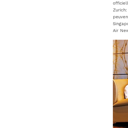
offici
Zurich:
peuven
Singap
Air Ne