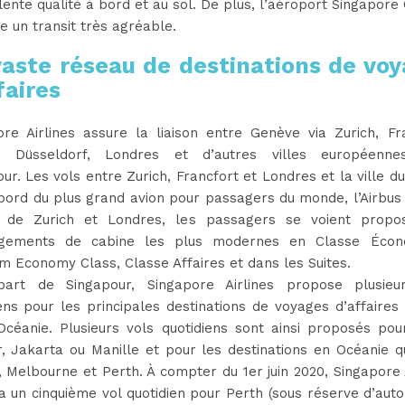
lente qualité à bord et au sol. De plus, l’aéroport Singapore
 un transit très agréable.
aste réseau de destinations de vo
faires
ore Airlines assure la liaison entre Genève via Zurich, Fra
, Düsseldorf, Londres et d’autres villes européenn
ur. Les vols entre Zurich, Francfort et Londres et la ville du
bord du plus grand avion pour passagers du monde, l’Airbus
 de Zurich et Londres, les passagers se voient propo
gements de cabine les plus modernes en Classe Écono
 Economy Class, Classe Affaires et dans les Suites.
art de Singapour, Singapore Airlines propose plusieu
ens pour les principales destinations de voyages d’affaires
Océanie. Plusieurs vols quotidiens sont ainsi proposés pou
, Jakarta ou Manille et pour les destinations en Océanie q
 Melbourne et Perth. À compter du 1er juin 2020, Singapore 
a un cinquième vol quotidien pour Perth (sous réserve d’auto