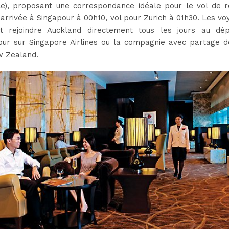
elle), proposant une correspondance idéale pour le vol de r
 arrivée à Singapour à 00h10, vol pour Zurich à 01h30. Les v
t rejoindre Auckland directement tous les jours au dé
our sur Singapore Airlines ou la compagnie avec partage d
w Zealand.