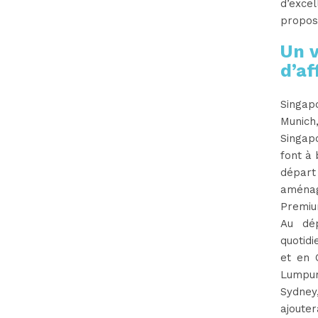
d’excel
propose
Un v
d’af
Singap
Munich
Singapo
font à 
départ
aména
Premium
Au dép
quotidi
et en 
Lumpur
Sydney,
ajouter