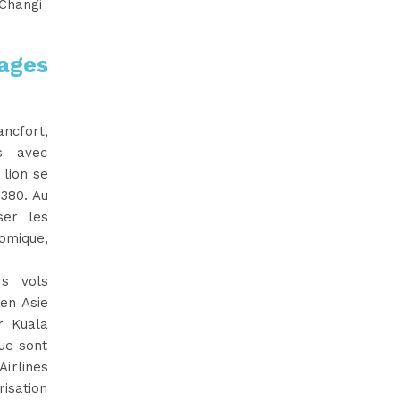
 Changi
yages
ncfort,
es avec
 lion se
 380. Au
ser les
mique,
rs vols
 en Asie
r Kuala
ue sont
Airlines
risation