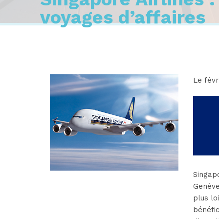
voyages d’affaires
Le févr
Singapo
Genève 
plus lo
bénéfi