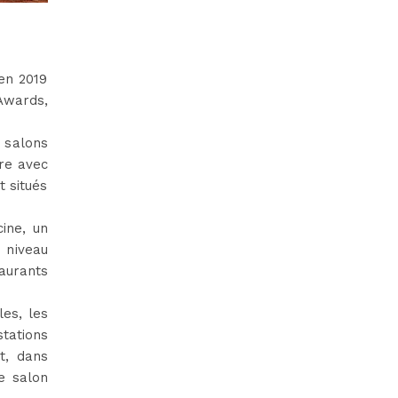
en 2019
Awards,
 salons
re avec
t situés
ine, un
 niveau
aurants
es, les
stations
t, dans
e salon