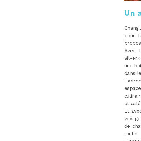
Un 
Changi
pour l
propos
Avec l
Silver
une boi
dans le
L’aéro
espace
culina
et café
Et ave
voyageu
de cha
toutes