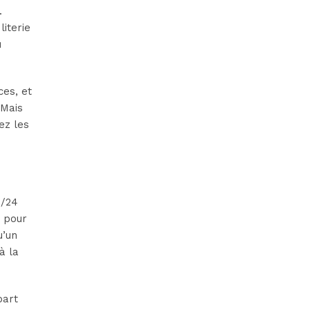
.
literie
u
ces, et
 Mais
ez les
h/24
n pour
u’un
à la
part