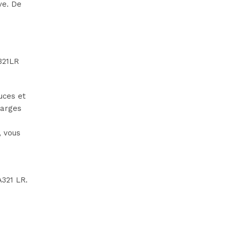
ve. De
321LR
uces et
larges
, vous
321 LR.