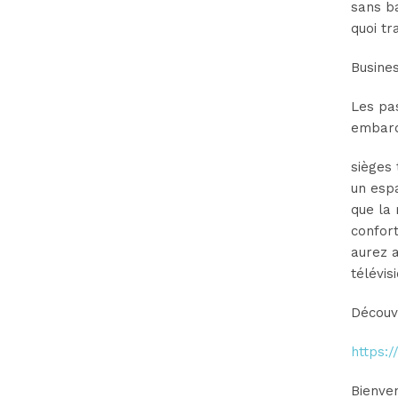
sans b
quoi tr
Busine
Les pas
embarq
sièges 
un esp
que la 
confort
aurez a
télévis
Découv
https:
Bienven