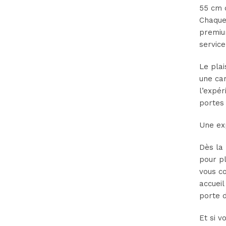
55 cm d
Chaque 
premium
servic
Le plai
une car
l’expér
portes 
Une ex
Dès la
pour pl
vous co
accueil
porte d
Et si 