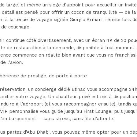
e large, et même un siège d’appoint pour accueillir un invité
détail est pensé pour offrir un cocon de tranquillité — de la 
 à la tenue de voyage signée Giorgio Armani, remise lors d
e de couchage.
sir continue côté divertissement, avec un écran 4K de 20 pou
te de restauration à la demande, disponible à tout moment.
ience commence en réalité bien avant que vous ne franchissi
de l’avion.
périence de prestige, de porte à porte
 réservation, un concierge dédié Etihad vous accompagne 24
anifier votre voyage. Un chauffeur privé est mis à dispositio
nduire à l’aéroport (et vous raccompagner ensuite), tandis q
 VIP personnalisé vous guide jusqu’au First Lounge, puis jusqu’
’embarquement — sans stress, sans file d’attente.
vous partez d’Abu Dhabi, vous pouvez même opter pour un dé