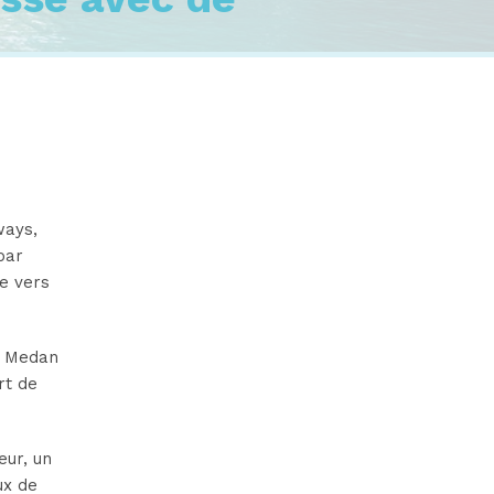
ways,
par
e vers
, Medan
rt de
eur, un
ux de