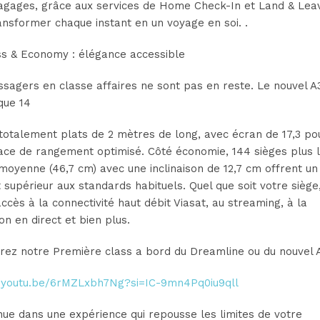
agages, grâce aux services de Home Check-In et Land & Lea
ansformer chaque instant en un voyage en soi. .
ss & Economy : élégance accessible
sagers en classe affaires ne sont pas en reste. Le nouvel A
ue 14
totalement plats de 2 mètres de long, avec écran de 17,3 po
ace de rangement optimisé. Côté économie, 144 sièges plus 
moyenne (46,7 cm) avec une inclinaison de 12,7 cm offrent un
 supérieur aux standards habituels. Quel que soit votre siège
ccès à la connectivité haut débit Viasat, au streaming, à la
ion en direct et bien plus.
rez notre Première class a bord du Dreamline ou du nouvel A
//youtu.be/6rMZLxbh7Ng?si=IC-9mn4Pq0iu9qll
ue dans une expérience qui repousse les limites de votre