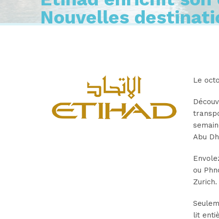
Nouvelles destinati
Le octo
Découvr
transpo
semaine
Abu Dh
Envole
ou Phno
Zurich.
Seuleme
lit ent